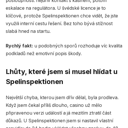
posloupnosti: nejdřív kontakt s kasinem, potom
eskalace na regulátora. U švédské licence je to
klíčové, protože Spelinspektionen chce vidět, že jste
využili interní cestu řešení. Bez toho bývá stížnost
slabá hned na startu.
Rychlý fakt:
u podobných sporů rozhoduje víc kvalita
podkladů než emotivní popis škody.
Lhůty, které jsem si musel hlídat u
Spelinspektionen
Největší chyba, kterou jsem dřív dělal, byla prodleva.
Když jsem čekal příliš dlouho, casino už mělo
připravenou verzi událostí a já mezitím ztratil část
důkazů. U Spelinspektionen jsem si nastavil vlastní