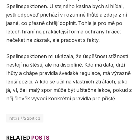
Spelinspektionen. U stejného kasina bych si hlídal,
jestli odpověď přichází v rozumné lhůtě a zda je z ní
jasné, co přesně chtějí doplnit. Tohle je pro mě po
letech hraní nejpraktičtější forma ochrany hráče:
nečekat na zázrak, ale pracovat s fakty.
Spelinspektionen mi ukázala, že úspěšnost stížností
nestojí na štěstí, ale na disciplíně. Kdo má data, drží
lhůty a chápe pravidla švédské regulace, má výrazně
lepší pozici. A kdo se učil na vlastních ztrátách, jako
já, ví, že i malý spor může být užitečná lekce, pokud z
něj člověk vyvodí konkrétní pravidla pro příště.
https://22bit.cz
RELATED
POSTS