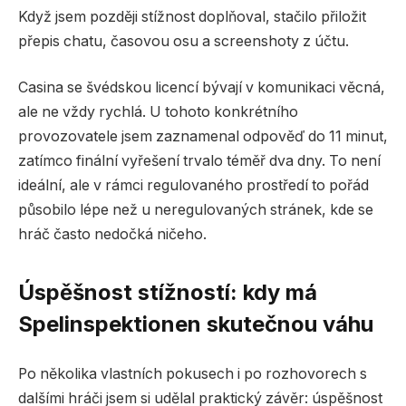
Když jsem později stížnost doplňoval, stačilo přiložit
přepis chatu, časovou osu a screenshoty z účtu.
Casina se švédskou licencí bývají v komunikaci věcná,
ale ne vždy rychlá. U tohoto konkrétního
provozovatele jsem zaznamenal odpověď do 11 minut,
zatímco finální vyřešení trvalo téměř dva dny. To není
ideální, ale v rámci regulovaného prostředí to pořád
působilo lépe než u neregulovaných stránek, kde se
hráč často nedočká ničeho.
Úspěšnost stížností: kdy má
Spelinspektionen skutečnou váhu
Po několika vlastních pokusech i po rozhovorech s
dalšími hráči jsem si udělal praktický závěr: úspěšnost