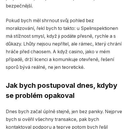
bezpečnější.
Pokud bych měl shrnout svůj pohled bez
moralizování, řekl bych to takto: u Spelinspektionen
má stížnost smysl, když ji podáte přesně, rychle a s
důkazy. Lhůty nejsou nepřítel, ale rámec, který chrání
hráče před chaosem. A když casino, jako v mém
případě, drží licenci a komunikuje otevřeně, řešení
sporů bývá reálné, ne jen teoretické.
Jak bych postupoval dnes, kdyby
se problém opakoval
Dnes bych začal úplně stejně, jen bez paniky. Nejprve
bych si ověřil všechny transakce, pak bych
kontaktoval podporu a teprve potom bych řešil