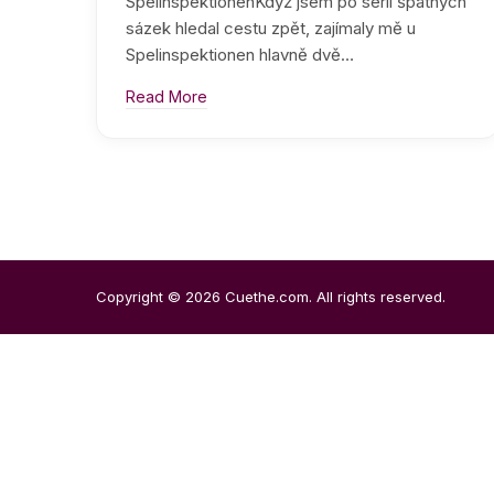
SpelinspektionenKdyž jsem po sérii špatných
sázek hledal cestu zpět, zajímaly mě u
Spelinspektionen hlavně dvě…
Read More
Copyright © 2026
Cuethe.com
. All rights reserved.