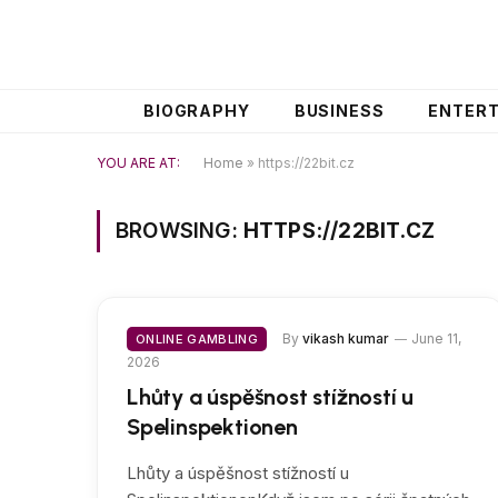
BIOGRAPHY
BUSINESS
ENTER
YOU ARE AT:
Home
»
https://22bit.cz
BROWSING:
HTTPS://22BIT.CZ
By
vikash kumar
June 11,
ONLINE GAMBLING
2026
Lhůty a úspěšnost stížností u
Spelinspektionen
Lhůty a úspěšnost stížností u