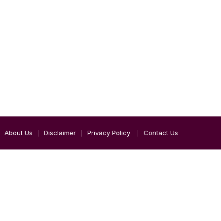
About Us
Disclaimer
Privacy Policy
Contact Us