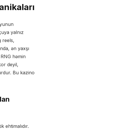
nikaları
 oyunun
çuya yalnız
 reels,
anda, ən yaxşı
tlı RNG həmin
or deyil,
urdur. Bu kazino
dan
 ehtimalıdır.