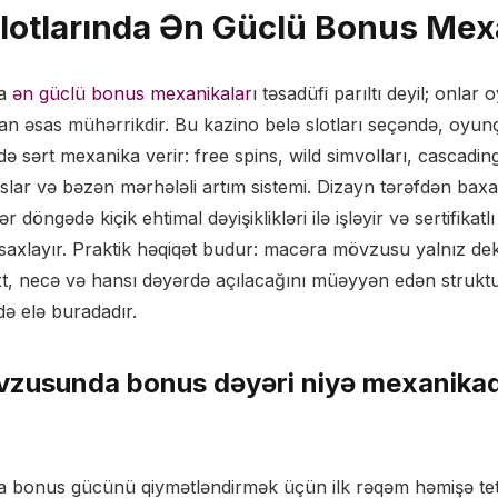
lotlarında Ən Güclü Bonus Mexa
da
ən güclü bonus mexanikaları
təsadüfi parıltı deyil; onlar
ıyan əsas mühərrikdir. Bu kazino belə slotları seçəndə, oyun
sərt mexanika verir: free spins, wild simvolları, cascading
slar və bəzən mərhələli artım sistemi. Dizayn tərəfdən bax
ər döngədə kiçik ehtimal dəyişiklikləri ilə işləyir və sertifika
it saxlayır. Praktik həqiqət budur: macəra mövzusu yalnız dek
t, necə və hansı dəyərdə açılacağını müəyyən edən strukt
də elə buradadır.
zusunda bonus dəyəri niyə mexanika
a bonus gücünü qiymətləndirmək üçün ilk rəqəm həmişə tetik