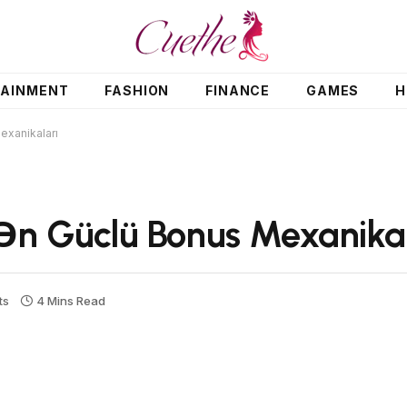
TAINMENT
FASHION
FINANCE
GAMES
H
exanikaları
Ən Güclü Bonus Mexanikal
ts
4 Mins Read