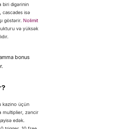
biri digərinin
, cascades isə
şı göstərir.
Nolimit
trukturu və yüksək
dır.
, amma bonus
r.
r?
u kazino üçün
 multiplier, zəncir
qayisə edək.
0 trigger, 10 free