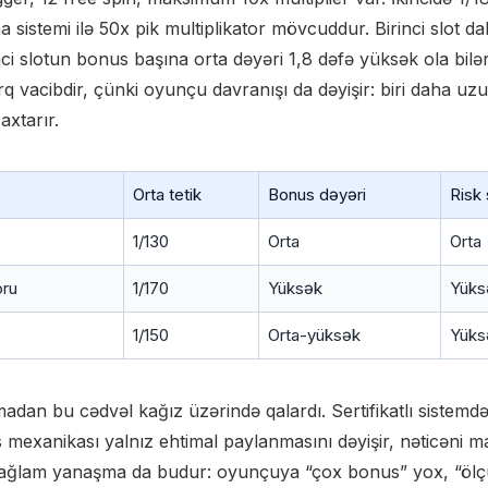
 sistemi ilə 50x pik multiplikator mövcuddur. Birinci slot 
nci slotun bonus başına orta dəyəri 1,8 dəfə yüksək ola bilə
 vacibdir, çünki oyunçu davranışı da dəyişir: biri daha uzun
axtarır.
Orta tetik
Bonus dəyəri
Risk 
1/130
Orta
Orta
oru
1/170
Yüksək
Yüks
1/150
Orta-yüksək
Yüks
madan bu cədvəl kağız üzərində qalardı. Sertifikatlı sistemdə
 mexanikası yalnız ehtimal paylanmasını dəyişir, nəticəni m
ağlam yanaşma da budur: oyunçuya “çox bonus” yox, “ölçü