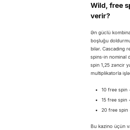
Wild, free 
verir?
Ən güclü kombinas
boşluğu doldurmu
bilər. Cascading re
spins-in nominal 
spin 1,25 zəncir 
multiplikatorla i
10 free spin 
15 free spin 
20 free spin 
Bu kazino üçün va