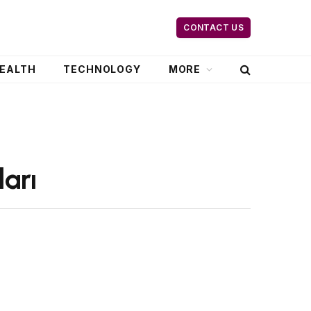
CONTACT US
EALTH
TECHNOLOGY
MORE
arı