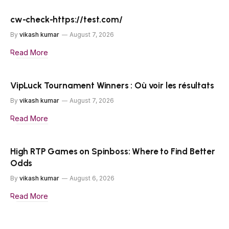
cw-check-https://test.com/
By
vikash kumar
August 7, 2026
Read More
VipLuck Tournament Winners : Où voir les résultats
By
vikash kumar
August 7, 2026
Read More
High RTP Games on Spinboss: Where to Find Better
Odds
By
vikash kumar
August 6, 2026
Read More