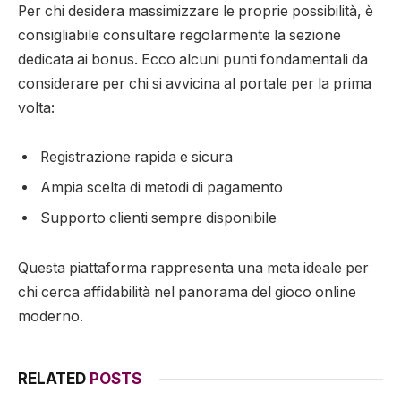
Per chi desidera massimizzare le proprie possibilità, è
consigliabile consultare regolarmente la sezione
dedicata ai bonus. Ecco alcuni punti fondamentali da
considerare per chi si avvicina al portale per la prima
volta:
Registrazione rapida e sicura
Ampia scelta di metodi di pagamento
Supporto clienti sempre disponibile
Questa piattaforma rappresenta una meta ideale per
chi cerca affidabilità nel panorama del gioco online
moderno.
RELATED
POSTS