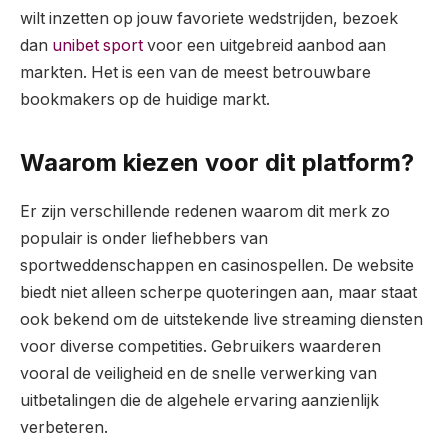
wilt inzetten op jouw favoriete wedstrijden, bezoek
dan
unibet sport
voor een uitgebreid aanbod aan
markten. Het is een van de meest betrouwbare
bookmakers op de huidige markt.
Waarom kiezen voor dit platform?
Er zijn verschillende redenen waarom dit merk zo
populair is onder liefhebbers van
sportweddenschappen en casinospellen. De website
biedt niet alleen scherpe quoteringen aan, maar staat
ook bekend om de uitstekende live streaming diensten
voor diverse competities. Gebruikers waarderen
vooral de veiligheid en de snelle verwerking van
uitbetalingen die de algehele ervaring aanzienlijk
verbeteren.