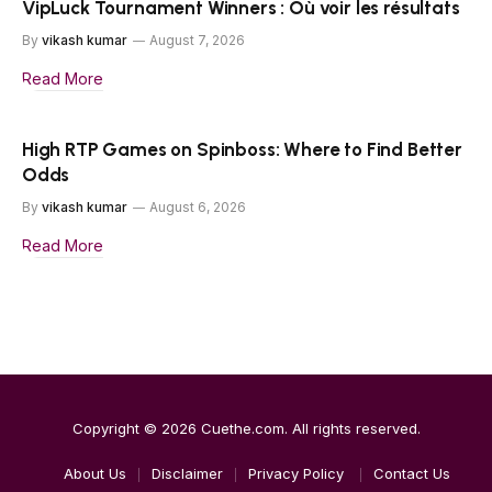
VipLuck Tournament Winners : Où voir les résultats
By
vikash kumar
August 7, 2026
Read More
High RTP Games on Spinboss: Where to Find Better
Odds
By
vikash kumar
August 6, 2026
Read More
Copyright © 2026
Cuethe.com
. All rights reserved.
About Us
Disclaimer
Privacy Policy
Contact Us