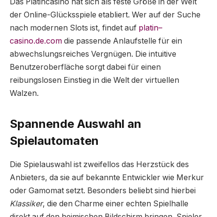
Das Platincasino hat sich als feste Größe in der Welt
der Online-Glücksspiele etabliert. Wer auf der Suche
nach modernen Slots ist, findet auf
platin–
casino.de.com
die passende Anlaufstelle für ein
abwechslungsreiches Vergnügen. Die intuitive
Benutzeroberfläche sorgt dabei für einen
reibungslosen Einstieg in die Welt der virtuellen
Walzen.
Spannende Auswahl an
Spielautomaten
Die Spielauswahl ist zweifellos das Herzstück des
Anbieters, da sie auf bekannte Entwickler wie Merkur
oder Gamomat setzt. Besonders beliebt sind hierbei
Klassiker
, die den Charme einer echten Spielhalle
direkt auf den heimischen Bildschirm bringen. Spieler