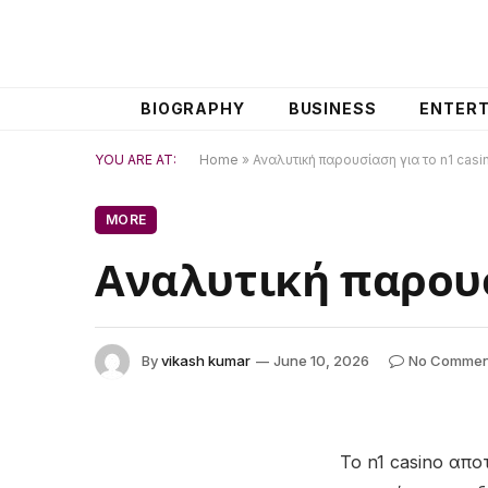
BIOGRAPHY
BUSINESS
ENTER
YOU ARE AT:
Home
»
Αναλυτική παρουσίαση για το n1 cas
MORE
Αναλυτική παρουσί
By
vikash kumar
June 10, 2026
No Commen
Το n1 casino απο