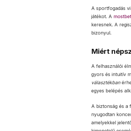
A sportfogadás vi
játékot. A
mostbe
keresnek. A regis
bizonyul.
Miért népsz
A felhasználói élm
gyors és intuitív
választékban
érhe
egyes belépés alk
A biztonság és a 
nyugodtan koncent
amelyekkel jelent
kimenetelű esemén