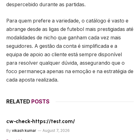
despercebido durante as partidas.
Para quem prefere a variedade, o catálogo é vasto e
abrange desde as ligas de futebol mais prestigiadas até
modalidades de nicho que ganham cada vez mais
seguidores. A gestão da conta é simplificada e a
equipa de apoio ao cliente está sempre disponível
para resolver qualquer dúvida, assegurando que o
foco permaneça apenas na emoção e na estratégia de
cada aposta realizada.
RELATED
POSTS
cw-check-https://test.com/
By
vikash kumar
August 7, 2026