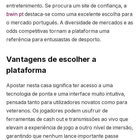
entretenimento. Se procura um site de confiança, a
bwin pt
destaca-se como uma excelente escolha para
o mercado português. A diversidade de mercados e as
odds competitivas tornam a plataforma uma
referência para entusiastas de desporto.
Vantagens de escolher a
plataforma
Apostar nesta casa significa ter acesso a uma
tecnologia de ponta e uma interface muito intuitiva,
pensada tanto para utilizadores novatos como para
veteranos. Os jogadores podem usufruir de
ferramentas de cash out e transmissões ao vivo que
elevam a experiência de jogo a outro nível de imersão,
garantindo que nenhum lance importante passe