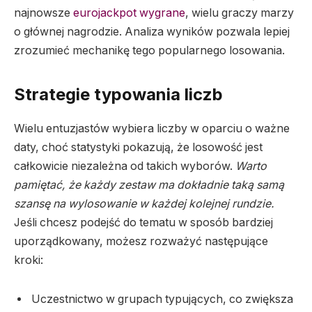
najnowsze
eurojackpot wygrane
, wielu graczy marzy
o głównej nagrodzie. Analiza wyników pozwala lepiej
zrozumieć mechanikę tego popularnego losowania.
Strategie typowania liczb
Wielu entuzjastów wybiera liczby w oparciu o ważne
daty, choć statystyki pokazują, że losowość jest
całkowicie niezależna od takich wyborów.
Warto
pamiętać, że każdy zestaw ma dokładnie taką samą
szansę na wylosowanie w każdej kolejnej rundzie.
Jeśli chcesz podejść do tematu w sposób bardziej
uporządkowany, możesz rozważyć następujące
kroki:
Uczestnictwo w grupach typujących, co zwiększa