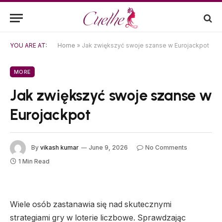
YOU ARE AT:
Home
»
Jak zwiększyć swoje szanse w Eurojackpot
MORE
Jak zwiększyć swoje szanse w
Eurojackpot
By
vikash kumar
June 9, 2026
No Comments
1 Min Read
Wiele osób zastanawia się nad skutecznymi
strategiami gry w loterie liczbowe. Sprawdzając