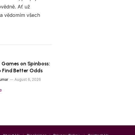
ovědně. Ať už
u a vědomím všech
P Games on Spinboss:
 Find Better Odds
kumar
August 6, 2026
e