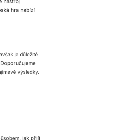
e nástroj
pská hra nabízí
však je důležité
á. Doporučujeme
jímavé výsledky.
sobem, jak přijít