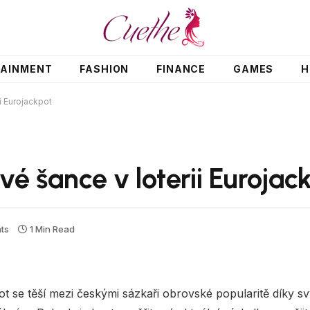
TAINMENT
FASHION
FINANCE
GAMES
H
i Eurojackpot
é šance v loterii Eurojac
ts
1 Min Read
ot se těší mezi českými sázkaři obrovské popularitě díky s