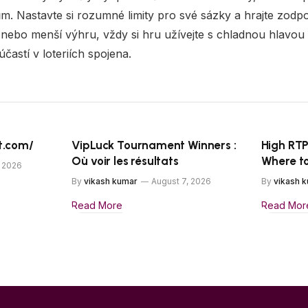
. Nastavte si rozumné limity pro své sázky a hrajte zodp
 nebo menší výhru, vždy si hru užívejte s chladnou hlavo
 účastí v loteriích spojena.
t.com/
VipLuck Tournament Winners :
High RT
Où voir les résultats
Where to
, 2026
By
vikash kumar
August 7, 2026
By
vikash 
Read More
Read Mor