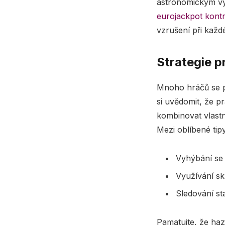
astronomickým výh
eurojackpot kontr
vzrušení při každ
Strategie p
Mnoho hráčů se př
si uvědomit, že 
kombinovat vlastn
Mezi oblíbené tipy
Vyhýbání se 
Využívání sk
Sledování sta
Pamatujte, že haz