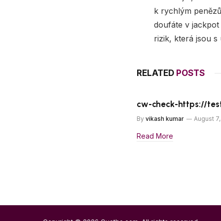
k rychlým penězům
doufáte v jackpot
rizik, která jsou s
RELATED
POSTS
cw-check-https://tes
By
vikash kumar
August 7
Read More