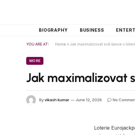
BIOGRAPHY
BUSINESS
ENTER
YOU ARE AT:
Home
»
Jak maximalizovat své šance v loteri
MORE
Jak maximalizovat sv
By
vikash kumar
June 12, 2026
No Commen
Loterie Eurojackp