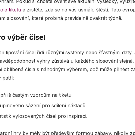
rám. Pokud si chcete ověřit své aktuální výsledky, využijt
ola tiketu
a zjistěte, zda se na vás usmálo štěstí. Tato evro
ém slosování, které probíhá pravidelně dvakrát týdně.
ro výběr čísel
i tipování čísel řídí různými systémy nebo šťastnými daty, a
pravděpodobnost výhry zůstává u každého slosování stejn
í oblíbená čísla s náhodným výběrem, což může přinést za
 patří:
příliš častým vzorcům na tiketu.
upinového sázení pro sdílení nákladů.
tistik vylosovaných čísel pro inspiraci.
ardní hry by měly být především formou zábavy, nikoliv způ