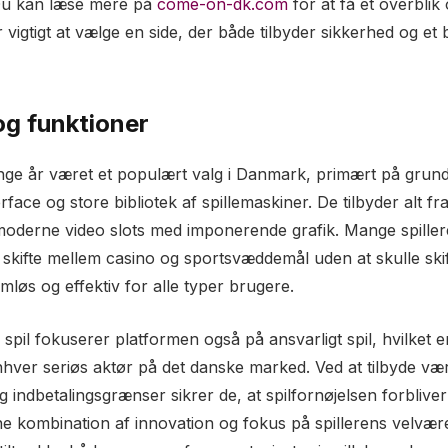
Du kan læse mere på
come-on-dk.com
for at få et overblik
 vigtigt at vælge en side, der både tilbyder sikkerhed og et 
og funktioner
ge år været et populært valg i Danmark, primært på grund
rface og store bibliotek af spillemaskiner. De tilbyder alt fr
 moderne video slots med imponerende grafik. Mange spille
 skifte mellem casino og sportsvæddemål uden at skulle skif
løs og effektiv for alle typer brugere.
pil fokuserer platformen også på ansvarligt spil, hvilket er
hver seriøs aktør på det danske marked. Ved at tilbyde værk
g indbetalingsgrænser sikrer de, at spilfornøjelsen forbliv
e kombination af innovation og fokus på spillerens velvære