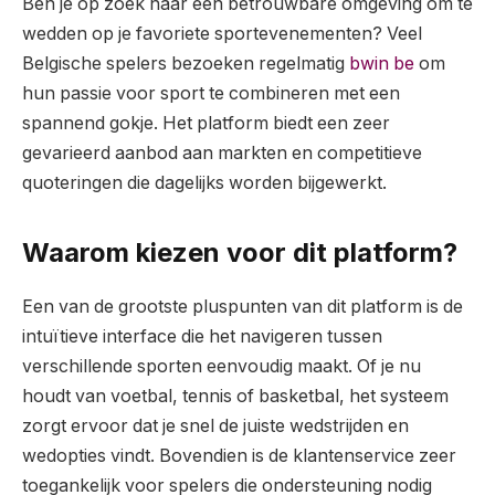
Ben je op zoek naar een betrouwbare omgeving om te
wedden op je favoriete sportevenementen? Veel
Belgische spelers bezoeken regelmatig
bwin be
om
hun passie voor sport te combineren met een
spannend gokje. Het platform biedt een zeer
gevarieerd aanbod aan markten en competitieve
quoteringen die dagelijks worden bijgewerkt.
Waarom kiezen voor dit platform?
Een van de grootste pluspunten van dit platform is de
intuïtieve interface die het navigeren tussen
verschillende sporten eenvoudig maakt. Of je nu
houdt van voetbal, tennis of basketbal, het systeem
zorgt ervoor dat je snel de juiste wedstrijden en
wedopties vindt. Bovendien is de klantenservice zeer
toegankelijk voor spelers die ondersteuning nodig