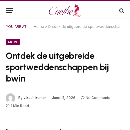
YOU ARE AT:
Home
»
Ontdek de uitgebreide sportweddenschappen bij bwin
MORE
Ontdek de uitgebreide
sportweddenschappen bij
bwin
By
vikash kumar
June 11, 2026
No Comments
1 Min Read