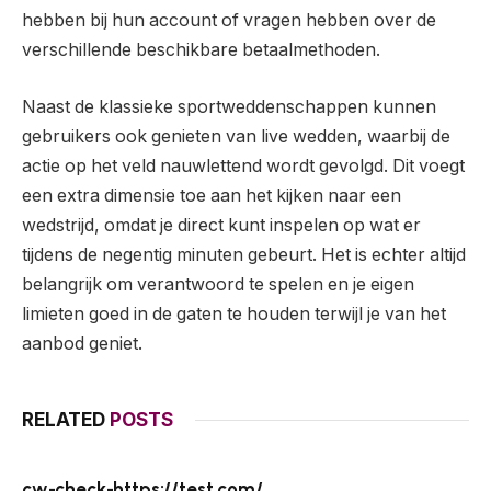
hebben bij hun account of vragen hebben over de
verschillende beschikbare betaalmethoden.
Naast de klassieke sportweddenschappen kunnen
gebruikers ook genieten van live wedden, waarbij de
actie op het veld nauwlettend wordt gevolgd. Dit voegt
een extra dimensie toe aan het kijken naar een
wedstrijd, omdat je direct kunt inspelen op wat er
tijdens de negentig minuten gebeurt. Het is echter altijd
belangrijk om verantwoord te spelen en je eigen
limieten goed in de gaten te houden terwijl je van het
aanbod geniet.
RELATED
POSTS
cw-check-https://test.com/