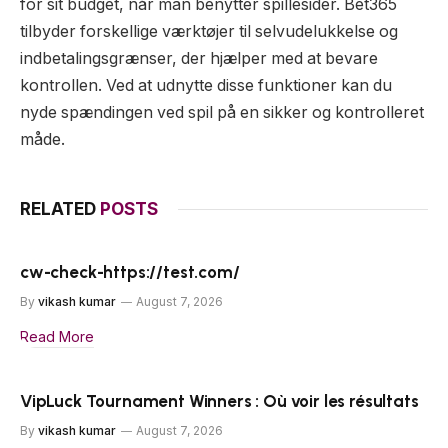
for sit budget, når man benytter spillesider. Bet365
tilbyder forskellige værktøjer til selvudelukkelse og
indbetalingsgrænser, der hjælper med at bevare
kontrollen. Ved at udnytte disse funktioner kan du
nyde spændingen ved spil på en sikker og kontrolleret
måde.
RELATED
POSTS
cw-check-https://test.com/
By
vikash kumar
August 7, 2026
Read More
VipLuck Tournament Winners : Où voir les résultats
By
vikash kumar
August 7, 2026