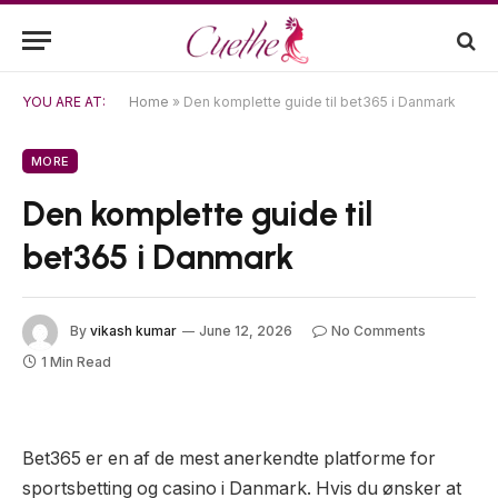
YOU ARE AT:
Home
»
Den komplette guide til bet365 i Danmark
MORE
Den komplette guide til
bet365 i Danmark
By
vikash kumar
June 12, 2026
No Comments
1 Min Read
Bet365 er en af de mest anerkendte platforme for
sportsbetting og casino i Danmark. Hvis du ønsker at