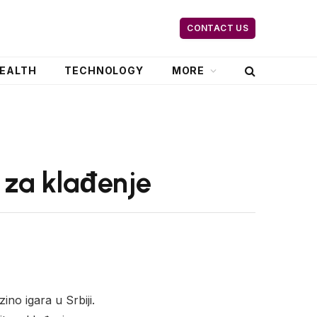
CONTACT US
EALTH
TECHNOLOGY
MORE
 za klađenje
ino igara u Srbiji.